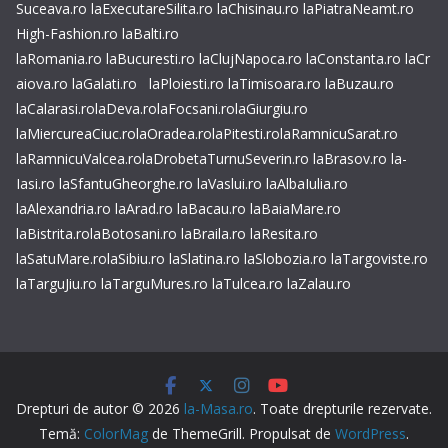
Suceava.ro
laExecutareSilita.ro
laChisinau.ro
laPiatraNeamt.ro
High-Fashion.ro
laBalti.ro
laRomania.ro
laBucuresti.ro
laClujNapoca.ro
laConstanta.ro
laCr
aiova.ro
laGalati.ro
laPloiesti.ro
laTimisoara.ro
laBuzau.ro
laCalarasi.ro
laDeva.ro
laFocsani.ro
laGiurgiu.ro
laMiercureaCiuc.ro
laOradea.ro
laPitesti.ro
laRamnicuSarat.ro
laRamnicuValcea.ro
laDrobetaTurnuSeverin.ro
laBrasov.ro
la-
Iasi.ro
laSfantuGheorghe.ro
laVaslui.ro
laAlbaIulia.ro
laAlexandria.ro
laArad.ro
laBacau.ro
laBaiaMare.ro
laBistrita.ro
laBotosani.ro
laBraila.ro
laResita.ro
laSatuMare.ro
laSibiu.ro
laSlatina.ro
laSlobozia.ro
laTargoviste.ro
laTarguJiu.ro
laTarguMures.ro
laTulcea.ro
laZalau.ro
Drepturi de autor © 2026
la-Masa.ro
. Toate drepturile rezervate.
Temă:
ColorMag
de ThemeGrill. Propulsat de
WordPress
.