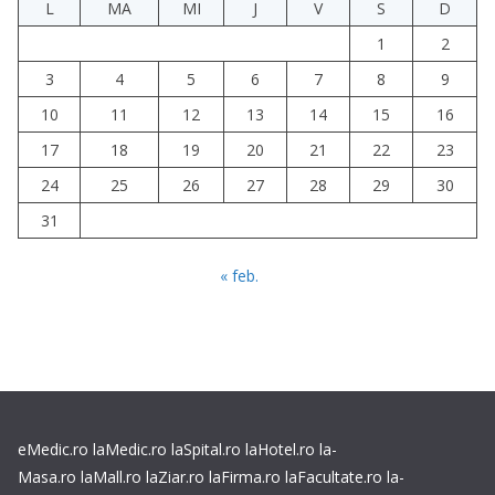
L
MA
MI
J
V
S
D
1
2
3
4
5
6
7
8
9
10
11
12
13
14
15
16
17
18
19
20
21
22
23
24
25
26
27
28
29
30
31
« feb.
eMedic.ro
laMedic.ro
laSpital.ro
laHotel.ro
la-
Masa.ro
laMall.ro
laZiar.ro
laFirma.ro
laFacultate.ro
la-