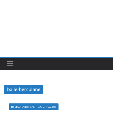
baile-herculane
RESTAURANTE, FAST FOOD, PIZZERII