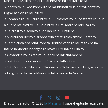
Masa.ro
laMall.ro
laZiar.ro
laFirma.ro
laFacultate.ro
la-
Suceava.ro
laExecutareSilita.ro
laChisinau.ro
laPiatraNeamt.ro
High-Fashion.ro
laBalti.ro
laRomania.ro
laBucuresti.ro
laClujNapoca.ro
laConstanta.ro
laCr
aiova.ro
laGalati.ro
laPloiesti.ro
laTimisoara.ro
laBuzau.ro
laCalarasi.ro
laDeva.ro
laFocsani.ro
laGiurgiu.ro
laMiercureaCiuc.ro
laOradea.ro
laPitesti.ro
laRamnicuSarat.ro
laRamnicuValcea.ro
laDrobetaTurnuSeverin.ro
laBrasov.ro
la-
Iasi.ro
laSfantuGheorghe.ro
laVaslui.ro
laAlbaIulia.ro
laAlexandria.ro
laArad.ro
laBacau.ro
laBaiaMare.ro
laBistrita.ro
laBotosani.ro
laBraila.ro
laResita.ro
laSatuMare.ro
laSibiu.ro
laSlatina.ro
laSlobozia.ro
laTargoviste.ro
laTarguJiu.ro
laTarguMures.ro
laTulcea.ro
laZalau.ro
Drepturi de autor © 2026
la-Masa.ro
. Toate drepturile rezervate.