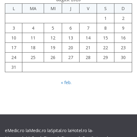
L
MA
MI
J
V
S
D
1
2
3
4
5
6
7
8
9
10
11
12
13
14
15
16
17
18
19
20
21
22
23
24
25
26
27
28
29
30
31
« feb.
eMedic.ro
laMedic.ro
laSpital.ro
laHotel.ro
la-