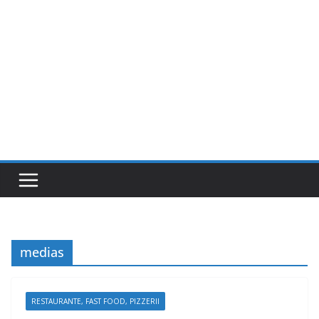
medias
RESTAURANTE, FAST FOOD, PIZZERII