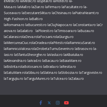
eMedic.ro
laMedic.ro
laSpital.ro
laHotel.ro
la-
Masa.ro
laMall.ro
laZiar.ro
laFirma.ro
laFacultate.ro
la-
Suceava.ro
laExecutareSilita.ro
laChisinau.ro
laPiatraNeamt.ro
High-Fashion.ro
laBalti.ro
laRomania.ro
laBucuresti.ro
laClujNapoca.ro
laConstanta.ro
laCr
aiova.ro
laGalati.ro
laPloiesti.ro
laTimisoara.ro
laBuzau.ro
laCalarasi.ro
laDeva.ro
laFocsani.ro
laGiurgiu.ro
laMiercureaCiuc.ro
laOradea.ro
laPitesti.ro
laRamnicuSarat.ro
laRamnicuValcea.ro
laDrobetaTurnuSeverin.ro
laBrasov.ro
la-
Iasi.ro
laSfantuGheorghe.ro
laVaslui.ro
laAlbaIulia.ro
laAlexandria.ro
laArad.ro
laBacau.ro
laBaiaMare.ro
laBistrita.ro
laBotosani.ro
laBraila.ro
laResita.ro
laSatuMare.ro
laSibiu.ro
laSlatina.ro
laSlobozia.ro
laTargoviste.ro
laTarguJiu.ro
laTarguMures.ro
laTulcea.ro
laZalau.ro