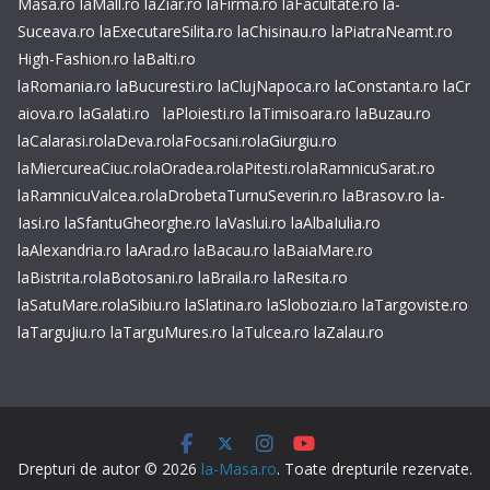
Masa.ro
laMall.ro
laZiar.ro
laFirma.ro
laFacultate.ro
la-
Suceava.ro
laExecutareSilita.ro
laChisinau.ro
laPiatraNeamt.ro
High-Fashion.ro
laBalti.ro
laRomania.ro
laBucuresti.ro
laClujNapoca.ro
laConstanta.ro
laCr
aiova.ro
laGalati.ro
laPloiesti.ro
laTimisoara.ro
laBuzau.ro
laCalarasi.ro
laDeva.ro
laFocsani.ro
laGiurgiu.ro
laMiercureaCiuc.ro
laOradea.ro
laPitesti.ro
laRamnicuSarat.ro
laRamnicuValcea.ro
laDrobetaTurnuSeverin.ro
laBrasov.ro
la-
Iasi.ro
laSfantuGheorghe.ro
laVaslui.ro
laAlbaIulia.ro
laAlexandria.ro
laArad.ro
laBacau.ro
laBaiaMare.ro
laBistrita.ro
laBotosani.ro
laBraila.ro
laResita.ro
laSatuMare.ro
laSibiu.ro
laSlatina.ro
laSlobozia.ro
laTargoviste.ro
laTarguJiu.ro
laTarguMures.ro
laTulcea.ro
laZalau.ro
Drepturi de autor © 2026
la-Masa.ro
. Toate drepturile rezervate.