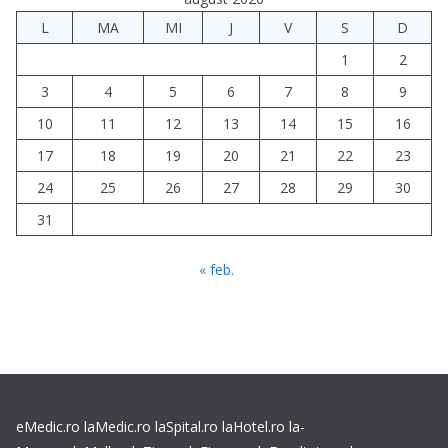
L
MA
MI
J
V
S
D
1
2
3
4
5
6
7
8
9
10
11
12
13
14
15
16
17
18
19
20
21
22
23
24
25
26
27
28
29
30
31
« feb.
eMedic.ro
laMedic.ro
laSpital.ro
laHotel.ro
la-