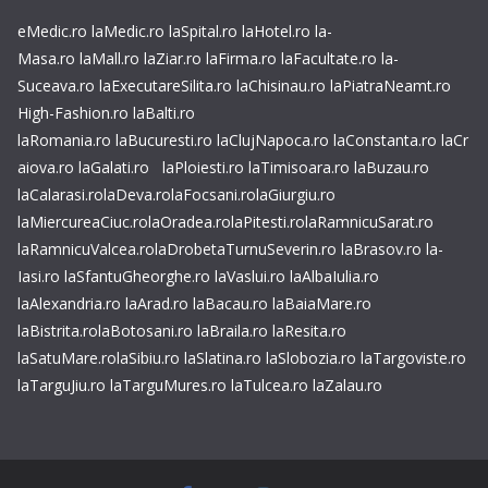
eMedic.ro
laMedic.ro
laSpital.ro
laHotel.ro
la-
Masa.ro
laMall.ro
laZiar.ro
laFirma.ro
laFacultate.ro
la-
Suceava.ro
laExecutareSilita.ro
laChisinau.ro
laPiatraNeamt.ro
High-Fashion.ro
laBalti.ro
laRomania.ro
laBucuresti.ro
laClujNapoca.ro
laConstanta.ro
laCr
aiova.ro
laGalati.ro
laPloiesti.ro
laTimisoara.ro
laBuzau.ro
laCalarasi.ro
laDeva.ro
laFocsani.ro
laGiurgiu.ro
laMiercureaCiuc.ro
laOradea.ro
laPitesti.ro
laRamnicuSarat.ro
laRamnicuValcea.ro
laDrobetaTurnuSeverin.ro
laBrasov.ro
la-
Iasi.ro
laSfantuGheorghe.ro
laVaslui.ro
laAlbaIulia.ro
laAlexandria.ro
laArad.ro
laBacau.ro
laBaiaMare.ro
laBistrita.ro
laBotosani.ro
laBraila.ro
laResita.ro
laSatuMare.ro
laSibiu.ro
laSlatina.ro
laSlobozia.ro
laTargoviste.ro
laTarguJiu.ro
laTarguMures.ro
laTulcea.ro
laZalau.ro