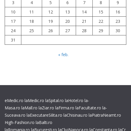
3
4
5
6
7
8
9
10
11
12
13
14
15
16
17
18
19
20
21
22
23
24
25
26
27
28
29
30
31
« feb.
eMedic.ro
laMedic.ro
laSpital.ro
laHotel.ro
la-
Masa.ro
laMall.ro
laZiar.ro
laFirma.ro
laFacultate.ro
la-
Suceava.ro
laExecutareSilita.ro
laChisinau.ro
laPiatraNeamt.ro
High-Fashion.ro
laBalti.ro
laRomania.ro
laBucuresti.ro
laClujNapoca.ro
laConstanta.ro
laCr